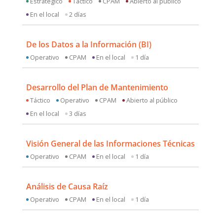
Estratégico
Táctico
CPAM
Abierto al público
En el local
2 días
De los Datos a la Información (BI)
Operativo
CPAM
En el local
1 día
Desarrollo del Plan de Mantenimiento
Táctico
Operativo
CPAM
Abierto al público
En el local
3 días
Visión General de las Informaciones Técnicas
Operativo
CPAM
En el local
1 día
Análisis de Causa Raíz
Operativo
CPAM
En el local
1 día