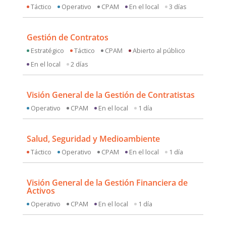
Táctico
Operativo
CPAM
En el local
3 días
Gestión de Contratos
Estratégico
Táctico
CPAM
Abierto al público
En el local
2 días
Visión General de la Gestión de Contratistas
Operativo
CPAM
En el local
1 día
Salud, Seguridad y Medioambiente
Táctico
Operativo
CPAM
En el local
1 día
Visión General de la Gestión Financiera de
Activos
Operativo
CPAM
En el local
1 día