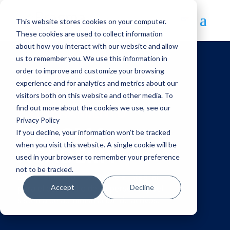
This website stores cookies on your computer.
These cookies are used to collect information
about how you interact with our website and allow
us to remember you. We use this information in
order to improve and customize your browsing
experience and for analytics and metrics about our
Home
>
Servicios
>
Pragma Academy
visitors both on this website and other media. To
find out more about the cookies we use, see our
ENTRENAMIENTO
Privacy Policy
PRAGMA
If you decline, your information won’t be tracked
when you visit this website. A single cookie will be
ACADEMY
used in your browser to remember your preference
not to be tracked.
Entrenamiento inteligente e integral
Accept
Decline
para el desarrollo de tu personal y del
sistema de administración de activos.