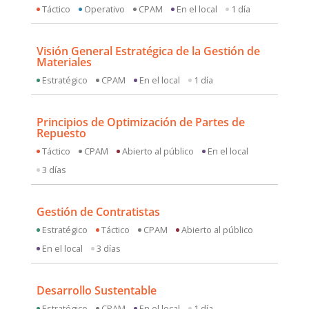
Táctico
Operativo
CPAM
En el local
1 día
Visión General Estratégica de la Gestión de
Materiales
Estratégico
CPAM
En el local
1 día
Principios de Optimización de Partes de
Repuesto
Táctico
CPAM
Abierto al público
En el local
3 días
Gestión de Contratistas
Estratégico
Táctico
CPAM
Abierto al público
En el local
3 días
Desarrollo Sustentable
Estratégico
CPAM
En el local
1 día