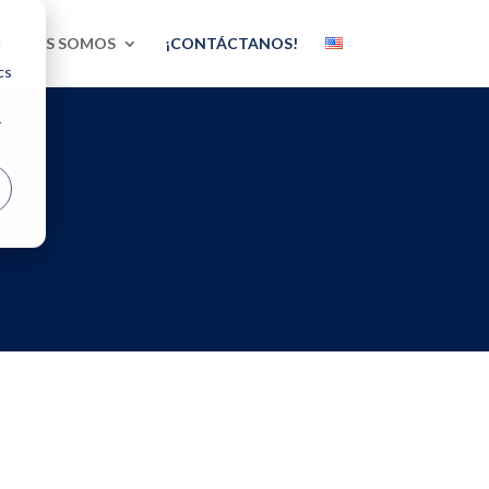
UIÉNES SOMOS
¡CONTÁCTANOS!
d
cs
r