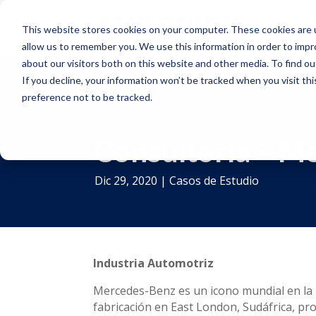
This website stores cookies on your computer. These cookies are u
allow us to remember you. We use this information in order to imp
about our visitors both on this website and other media. To find o
If you decline, your information won’t be tracked when you visit th
Home >
Recursos >
Consultoría – Mercedes 
preference not to be tracked.
Consultoría – M
Dic 29, 2020
|
Casos de Estudio
Industria Automotriz
Mercedes-Benz es un icono mundial en la i
fabricación en East London, Sudáfrica, pr