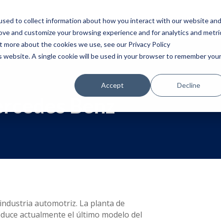
HOME
SERVICIOS
BLOG
INDUSTRIAS
Q
sed to collect information about how you interact with our website an
rove and customize your browsing experience and for analytics and metri
ut more about the cookies we use, see our Privacy Policy
is website. A single cookie will be used in your browser to remember you
Benz
Accept
Decline
ercedes Benz
ndustria automotriz. La planta de
oduce actualmente el último modelo del