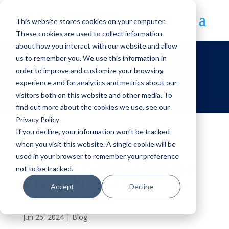
This website stores cookies on your computer.
These cookies are used to collect information
about how you interact with our website and allow
us to remember you. We use this information in
Home >
Blog >
4 indicadores clave de
order to improve and customize your browsing
mantenimiento para mejorar la disponibilidad y
experience and for analytics and metrics about our
rentabilidad de tu organización
visitors both on this website and other media. To
find out more about the cookies we use, see our
Privacy Policy
If you decline, your information won’t be tracked
4 indicadores clave de
when you visit this website. A single cookie will be
mantenimiento para
used in your browser to remember your preference
mejorar la disponibilidad
not to be tracked.
y rentabilidad de tu
Accept
Decline
organización
Jun 25, 2024
|
Blog